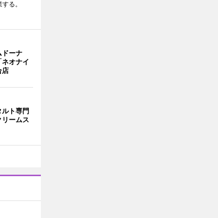
業する。
ムドーナ
「ネオナイ
合店
タルト専門
クリームス