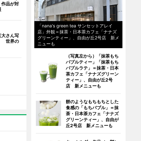
 作品が対
展
「nana's green tea サンセットアレイ
店」外観＝抹茶・日本茶カフェ「ナナズ
直大さん写
グリーンティー」、自由が丘2号店 新メ
」 世界の
ニューも
（写真左から）「抹茶もち
バブルティー」「抹茶もち
バブルラテ」＝抹茶・日本
茶カフェ「ナナズグリーン
ティー」、自由が丘2号
店 新メニューも
餅のようなもちもちとした
食感の「もちバブル」＝抹
茶・日本茶カフェ「ナナズ
グリーンティー」、自由が
丘2号店 新メニューも