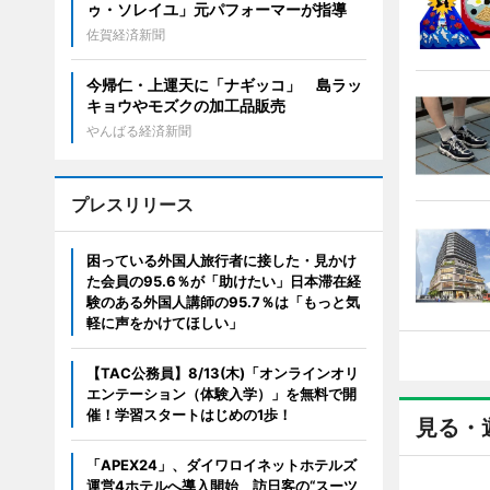
ゥ・ソレイユ」元パフォーマーが指導
佐賀経済新聞
今帰仁・上運天に「ナギッコ」 島ラッ
キョウやモズクの加工品販売
やんばる経済新聞
プレスリリース
困っている外国人旅行者に接した・見かけ
た会員の95.6％が「助けたい」日本滞在経
験のある外国人講師の95.7％は「もっと気
軽に声をかけてほしい」
【TAC公務員】8/13(木)「オンラインオリ
エンテーション（体験入学）」を無料で開
催！学習スタートはじめの1歩！
見る・
「APEX24」、ダイワロイネットホテルズ
運営4ホテルへ導入開始 訪日客の“スーツ