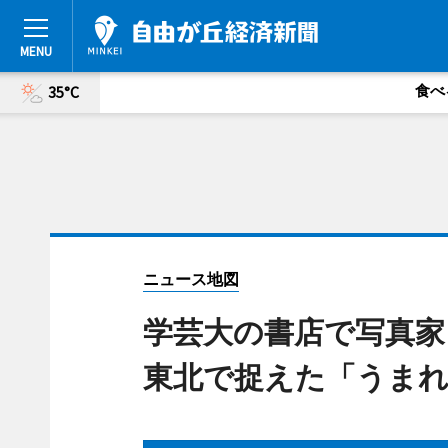
食べ
35°C
ニュース地図
学芸大の書店で写真家
東北で捉えた「うま