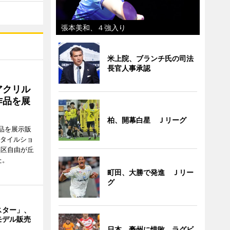
張本美和、４強入り
米上院、ブランチ氏の司法
長官人事承認
アクリル
作品を展
柏、開幕白星 Ｊリーグ
品を展示販
スタイルショ
黒区自由が丘
た。
町田、大勝で発進 Ｊリー
グ
スター」、
モデル販売
日本、豪州に惜敗 ラグビ