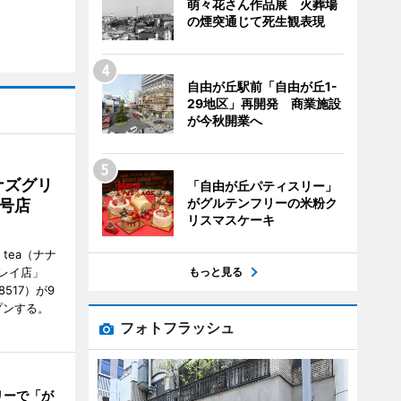
萌々花さん作品展 火葬場
の煙突通じて死生観表現
自由が丘駅前「自由が丘1-
29地区」再開発 商業施設
が今秋開業へ
ナズグリ
「自由が丘パティスリー」
がグルテンフリーの米粉ク
2号店
リスマスケーキ
 tea（ナナ
もっと見る
レイ店」
8517）が9
プンする。
フォトフラッシュ
リーで「が