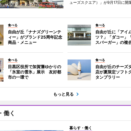
ューズスクエア）」が9月17日に開
食べる
食べる
自由が丘「ナナズグリーンテ
自由が丘に「アイ
ィー」がブランド25周年記念
ツ？」「ダコー」
商品・メニュー
スバーガー」の複
食べる
食べる
目黒区役所で加賀藩ゆかりの
自由が丘のチーズ
「氷室の雪氷」展示 友好都
店が夏限定ソフト
市の一環で
タンプラリー
もっと見る
・働く
暮らす・働く