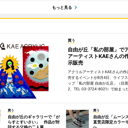
もっと見る
買う
自由が丘「私の部屋」で
アーティストKAEさんの
示販売
アクリルアーティストKAEさんの作
売するイベントが8月4日、ライフ
ップ「私の部屋 自由が丘店」（目
2、TEL 03-3724-8021）で始まっ
買う
買う
自由が丘のギャラリーで「が
自由が丘「ムーン
らすとすいさい」 作品が対
直営店限定カラー
話する父娘の二人展
へ