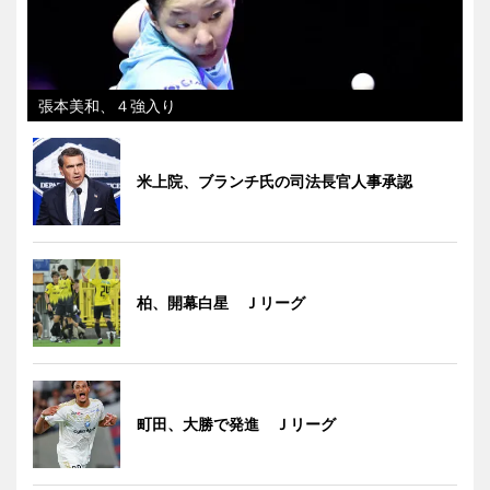
張本美和、４強入り
米上院、ブランチ氏の司法長官人事承認
柏、開幕白星 Ｊリーグ
町田、大勝で発進 Ｊリーグ