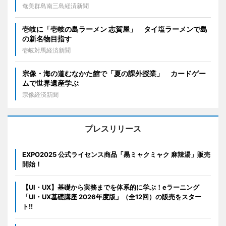
奄美群島南三島経済新聞
壱岐に「壱岐の島ラーメン 志賀屋」 タイ塩ラーメンで島
の新名物目指す
壱岐対馬経済新聞
宗像・海の道むなかた館で「夏の課外授業」 カードゲー
ムで世界遺産学ぶ
宗像経済新聞
プレスリリース
EXPO2025 公式ライセンス商品「黒ミャクミャク 麻辣湯」販売
開始！
【UI・UX】基礎から実務までを体系的に学ぶ！eラーニング
「UI・UX基礎講座 2026年度版」（全12回）の販売をスター
ト!!