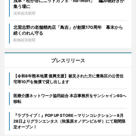
浅草・松が谷にニットカフェ「ito-mori」 編み物好きが
集う場に
浅草経済新聞
北習志野の老舗精肉店「鳥吉」が創業170周年 幕末から
続くのれん守る
船橋経済新聞
プレスリリース
【令和8年熊本地震 復興支援】被災された方に豊島区の公営住
宅等10戸を無償で貸し出します
医療介護ネットワーク協同組合 本店事務所をサンシャイン60へ
移転
『ラブライブ！』POP UP STORE～マリンコレクション～8月
28日よりグランエンタス（秋葉原オノデンビル1F）にて期間限
定オープン！