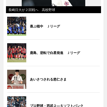
長崎日大が２回戦へ 高校野球
喜ぶ植中 Ｊリーグ
鹿島、逆転で白星発進 Ｊリーグ
あいさつされる悠仁さま
プロ野球・西武２―５ソフトバンク