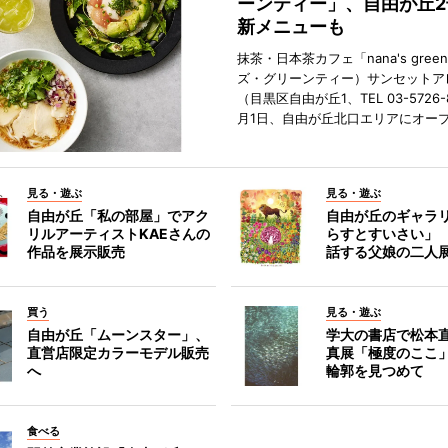
ーンティー」、自由が丘
新メニューも
抹茶・日本茶カフェ「nana's green
ズ・グリーンティー）サンセットア
（目黒区自由が丘1、TEL 03-5726-
月1日、自由が丘北口エリアにオー
見る・遊ぶ
見る・遊ぶ
自由が丘「私の部屋」でアク
自由が丘のギャラ
リルアーティストKAEさんの
らすとすいさい」
作品を展示販売
話する父娘の二人
買う
見る・遊ぶ
自由が丘「ムーンスター」、
学大の書店で松本
直営店限定カラーモデル販売
真展「極度のここ
へ
輪郭を見つめて
食べる