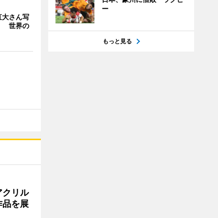
ー
直大さん写
」 世界の
もっと見る
アクリル
作品を展