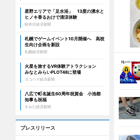
星野エリアで「足水浴」 13度の湧水と
ヒノキ香るおけで清涼体験
軽井沢経済新聞
札幌でゲームイベント10月開催へ 高校
生向け企画を新設
札幌経済新聞
火星を旅するVR体験アトラクション
みなとみらいPLOT48に登場
ヨコハマ経済新聞
八広で町名誕生60周年祝賀会 小池都
知事も祝福
すみだ経済新聞
プレスリリース