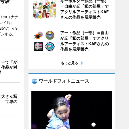
2号店
キーホルダー作品（一部）
＝自由が丘「私の部屋」で
アクリルアーティストKAE
 tea（ナナ
さんの作品を展示販売
レイ店」
8517）が9
アート作品（一部）＝自由
プンする。
が丘「私の部屋」でアクリ
ルアーティストKAEさんの
作品を展示販売
リーで「が
もっと見る
 作品が対
展
ワールドフォトニュース
直大さん写
」 世界の