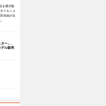
品を展示販
スタイルショ
黒区自由が丘
た。
スター」、
モデル販売