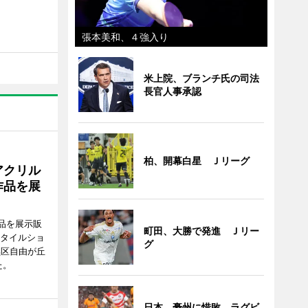
張本美和、４強入り
米上院、ブランチ氏の司法
長官人事承認
柏、開幕白星 Ｊリーグ
アクリル
作品を展
品を展示販
町田、大勝で発進 Ｊリー
スタイルショ
グ
黒区自由が丘
た。
日本、豪州に惜敗 ラグビ