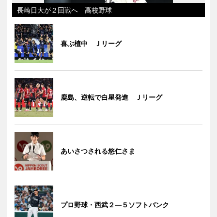
長崎日大が２回戦へ 高校野球
喜ぶ植中 Ｊリーグ
鹿島、逆転で白星発進 Ｊリーグ
あいさつされる悠仁さま
プロ野球・西武２―５ソフトバンク