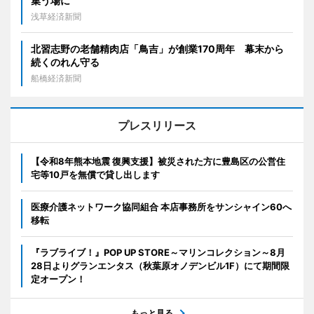
集う場に
浅草経済新聞
北習志野の老舗精肉店「鳥吉」が創業170周年 幕末から
続くのれん守る
船橋経済新聞
プレスリリース
【令和8年熊本地震 復興支援】被災された方に豊島区の公営住
宅等10戸を無償で貸し出します
医療介護ネットワーク協同組合 本店事務所をサンシャイン60へ
移転
『ラブライブ！』POP UP STORE～マリンコレクション～8月
28日よりグランエンタス（秋葉原オノデンビル1F）にて期間限
定オープン！
もっと見る