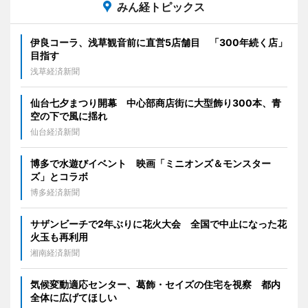
みん経トピックス
伊良コーラ、浅草観音前に直営5店舗目 「300年続く店」
目指す
浅草経済新聞
仙台七夕まつり開幕 中心部商店街に大型飾り300本、青
空の下で風に揺れ
仙台経済新聞
博多で水遊びイベント 映画「ミニオンズ＆モンスター
ズ」とコラボ
博多経済新聞
サザンビーチで2年ぶりに花火大会 全国で中止になった花
火玉も再利用
湘南経済新聞
気候変動適応センター、葛飾・セイズの住宅を視察 都内
全体に広げてほしい