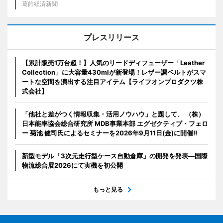
葛飾経済新聞
プレスリリース
【累計販売1万台超！】人気のリードディフューザー「Leather
Collection」に大容量430mlが新登場！レザー調ベルトがスマ
ートな空間を演出する注目アイテム【ライフオンプロダクツ株
式会社】
「他社と差がつく情報収集・活用ノウハウ」と題して、 （株）
日本能率協会総合研究所 MDB事業本部 エグゼクティブ・フェロ
ー 菊池 健司氏によるセミナーを2026年9月11日(金)に開催!!
新型モデル「3次元走行型ケース自動倉庫」の開発を発表―国際
物流総合展2026にて実機を初公開
もっと見る