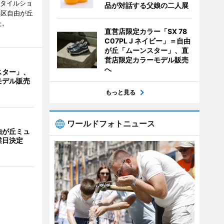
スタイルショ
品が対話する父娘の二人展
黒区自由が丘
た。
直営店限定カラー「SX 78
C07PL J ネイビー」＝自由
が丘「ムーンスター」、直
営店限定カラーモデル販売
へ
スター」、
モデル販売
もっと見る
ワールドフォトニュース
由が丘ミュ
業日決定