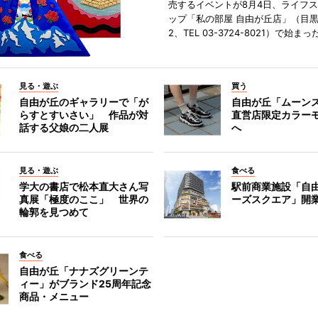
売するイベントが8月4日、ライフ
ップ「私の部屋 自由が丘店」（目
2、TEL 03-3724-8021）で始まっ
見る・遊ぶ
買う
自由が丘のギャラリーで「が
自由が丘「ムーン
らすとすいさい」 作品が対
直営店限定カラー
話する父娘の二人展
へ
見る・遊ぶ
食べる
学大の書店で松本直大さん写
駅前商業施設「自
真展「極度のここ」 世界の
ーズスクエア」開
輪郭を見つめて
食べる
自由が丘「ナナズグリーンテ
ィー」がブランド25周年記念
商品・メニュー