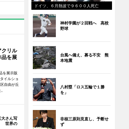
ドイツ、６月熱波で９６００人死亡
神村学園が２回戦へ 高校
野球
アクリル
台風へ備え、募る不安 熊
作品を展
本地震
品を展示販
スタイルショ
黒区自由が丘
八村塁「ロス五輪で１勝
た。
を」
直大さん写
非核三原則見直し、予断せ
」 世界の
ず