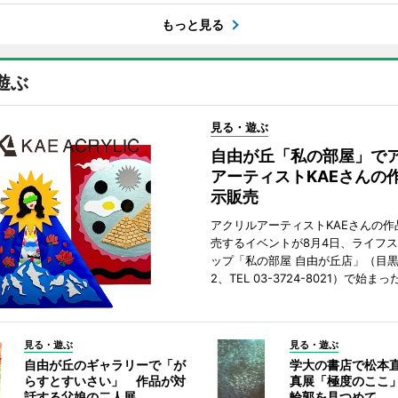
もっと見る
遊ぶ
見る・遊ぶ
自由が丘「私の部屋」で
アーティストKAEさんの
示販売
アクリルアーティストKAEさんの作
売するイベントが8月4日、ライフ
ップ「私の部屋 自由が丘店」（目
2、TEL 03-3724-8021）で始まっ
見る・遊ぶ
見る・遊ぶ
自由が丘のギャラリーで「が
学大の書店で松本
らすとすいさい」 作品が対
真展「極度のここ
話する父娘の二人展
輪郭を見つめて