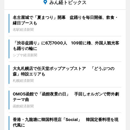
みん経トピックス
名古屋城で「夏まつり」開幕 盆踊りを毎日開催、飲食・
縁日ブースも
名駅経済新聞
「渋谷盆踊り」に6万7000人 109前に櫓、外国人観光客
も踊りの輪に
シブヤ経済新聞
大丸札幌店で任天堂ポップアップストア 「どうぶつの
森」特設エリアも
札幌経済新聞
OMO5函館で「函館夜景の日」 手回しオルガンで野外劇
テーマ曲
函館経済新聞
香港・九龍塘に韓国料理店「Social」 韓国定番料理を現
代風に