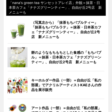
「nana's green tea サンセットアレイ店」外観＝抹茶・日
本茶カフェ「ナナズグリーンティー」、自由が丘2号店 新
メニューも
（写真左から）「抹茶もちバブルティー」
「抹茶もちバブルラテ」＝抹茶・日本茶カフ
ェ「ナナズグリーンティー」、自由が丘2号
店 新メニューも
餅のようなもちもちとした食感の「もちバブ
ル」＝抹茶・日本茶カフェ「ナナズグリーン
ティー」、自由が丘2号店 新メニューも
キーホルダー作品（一部）＝自由が丘「私の
部屋」でアクリルアーティストKAEさんの作
品を展示販売
アート作品（一部）＝自由が丘「私の部屋」