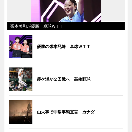
張本美和が優勝 卓球ＷＴＴ
優勝の張本兄妹 卓球ＷＴＴ
霞ケ浦が２回戦へ 高校野球
山火事で非常事態宣言 カナダ