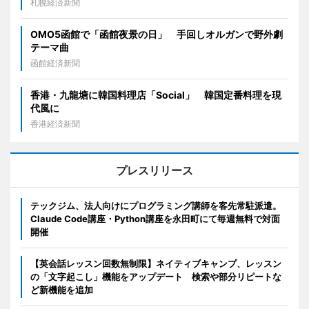
札幌経済新聞
OMO5函館で「函館夜景の日」 手回しオルガンで野外劇
テーマ曲
函館経済新聞
香港・九龍塘に韓国料理店「Social」 韓国定番料理を現
代風に
香港経済新聞
プレスリリース
テックジム、法人向けにプログラミング講師を客先常駐派遣。
Claude Code講座・Python講座を永田町にて毎週無料で対面
開催
【英会話レッスン回数無制限】ネイティブキャンプ、レッスン
の「文字起こし」機能をアップデート 検索や部分リピートな
ど新機能を追加