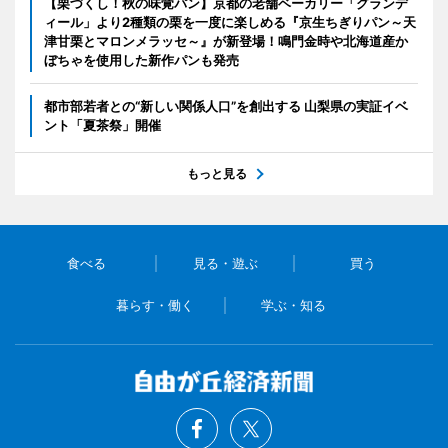
【栗づくし！秋の味覚パン】京都の老舗ベーカリー「グランデ
ィール」より2種類の栗を一度に楽しめる『京生ちぎりパン～天
津甘栗とマロンメラッセ～』が新登場！鳴門金時や北海道産か
ぼちゃを使用した新作パンも発売
都市部若者との“新しい関係人口”を創出する 山梨県の実証イベ
ント「夏茶祭」開催
もっと見る
食べる
見る・遊ぶ
買う
暮らす・働く
学ぶ・知る