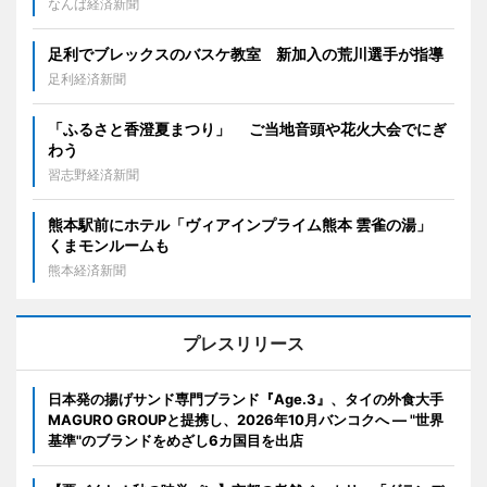
なんば経済新聞
足利でブレックスのバスケ教室 新加入の荒川選手が指導
足利経済新聞
「ふるさと香澄夏まつり」 ご当地音頭や花火大会でにぎ
わう
習志野経済新聞
熊本駅前にホテル「ヴィアインプライム熊本 雲雀の湯」
くまモンルームも
熊本経済新聞
プレスリリース
日本発の揚げサンド専門ブランド『Age.3』、タイの外食大手
MAGURO GROUPと提携し、2026年10月バンコクへ ― "世界
基準"のブランドをめざし6カ国目を出店