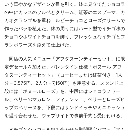
いう華やかなデザインが目を引く。鉢に見立てたショコラ
の中にカシスのソルベとクリーム、紅茶のエスプーマ、カ
カオクランブルを重ね、ルビーチョコとローズクリームで
作ったバラを植えた。鉢の周りにはハート型でイチゴ味の
チョコやホワイトチョコを飾り、フレッシュなイチゴとフ
ランボワーズを添えて仕上げた。
同店の人気メニュー「アフタヌーンティーセット」に限
定デセールを加えた、バレンタイン仕様「ボヌール アフ
タヌーンティーセット」（コーヒーまたは紅茶付き、1人
分＝3,575円、2人分＝7,150円）も用意する。スタンド上
段には「ボヌールローズ」を、中段にはショコラノワー
ル、ベリーのマカロン、フィナンシェ、ベリーとローズヒ
ップのベリーヌを、下段にはサンドイッチやミニキッシュ
を盛り合わせた。ウェブサイトで事前予約も受け付ける。
イチゴとショコラを組み合わせた期間限定パフェ「アム