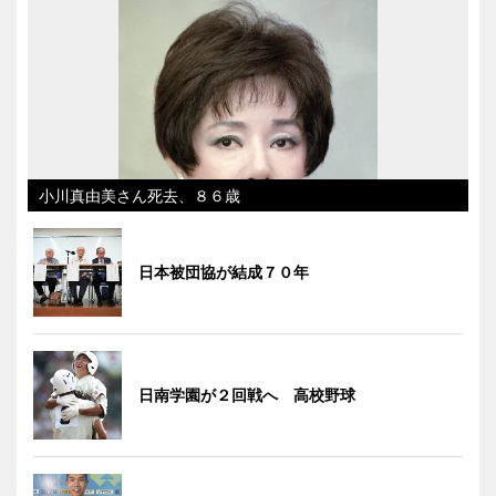
小川真由美さん死去、８６歳
日本被団協が結成７０年
日南学園が２回戦へ 高校野球