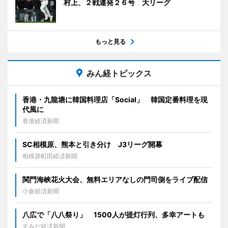
村上、２戦連発２６号 大リーグ
もっと見る
みん経トピックス
香港・九龍塘に韓国料理店「Social」 韓国定番料理を現
代風に
香港経済新聞
SC相模原、熊本と引き分け J3リーグ開幕
相模原町田経済新聞
関門海峡花火大会、無料エリアなしの門司側をライブ配信
小倉経済新聞
八広で「八八祭り」 1500人が提灯行列、多幸アートも
すみだ経済新聞