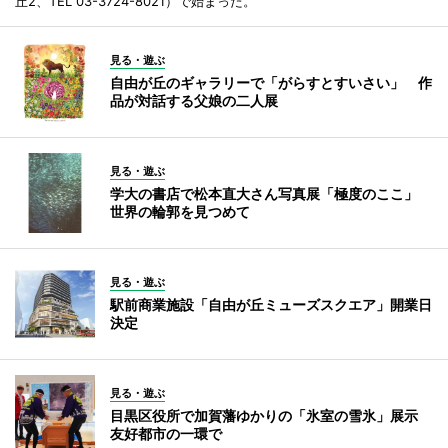
丘2、TEL 03-3724-8021）で始まった。
見る・遊ぶ
自由が丘のギャラリーで「がらすとすいさい」 作
品が対話する父娘の二人展
見る・遊ぶ
学大の書店で松本直大さん写真展「極度のここ」
世界の輪郭を見つめて
見る・遊ぶ
駅前商業施設「自由が丘ミューズスクエア」開業日
決定
見る・遊ぶ
目黒区役所で加賀藩ゆかりの「氷室の雪氷」展示
友好都市の一環で