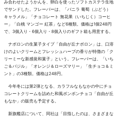
み合わせたようかんを、卵白を使ったソフトカステラ生地
でサンドした。フレーバーは、「バニラ 葡萄（ぶどう）
キャラメル」「チョコレート 無花果（いちじく）コーヒ
ー」「白桃 マンゴー 紅茶」など6種類。価格は1個248円
で、3個入り・6個入り・8個入りのギフト箱も用意する。
ナボロンの生菓子タイプ「自由が丘ナボロン」は、口溶
けのよいクリームとフレッシュハーブの香りが特徴の「ク
リーミーな新感覚和菓子」という。フレーバーは、「いち
ご＆バジル」「オレンジ＆ローズマリー」「生チョコ＆ミ
ント」の3種類。価格は248円。
今年冬には第2弾となる、カラフルなもなかの中にチョ
コレートクリームを詰めた和風ボンボンチョコ「自由が丘
もなか」の販売も予定する。
新旗艦店について、同社は「目指したのは、さまざまな