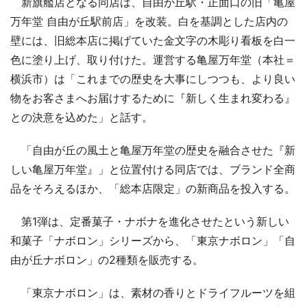
新旗艦店となる同店は、自由が丘駅・正面口の旧「亀屋
万年堂 自由が丘駅前店」を改装。白を基調とした店内の
壁には、旧総本店に掲げていた金文字の木彫り看板を白一
色に塗り上げ、取り付けた。運営する亀屋万年堂（本社＝
横浜市）は「これまでの歴史を大事にしつつも、より良い
物をお客さまへお届けするために『新しく生まれ変わる』
との決意を込めた」と話す。
「自由が丘の風土と亀屋万年堂の歴史を融合させた『新
しい亀屋万年堂』」と位置付ける同店では、ブランド全商
品をそろえるほか、「総本店限定」の新商品を投入する。
第1弾は、定番菓子・ナボナを進化させたという新しい
和菓子「ナボロン」シリーズから、「東京ナボロン」「自
由が丘ナボロン」の2種類を販売する。
「東京ナボロン」は、素材の香りとドライフルーツを組