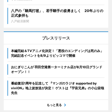
八戸の「騎馬打毬」、若手騎手の姿勇ましく 20年ぶりの
正式参拝も
八戸経済新聞
プレスリリース
本編完結＆TVアニメ化決定！「悪役のエンディングは死のみ」
完結記念イベントを8/9よりピッコマで開催
おにぎりこんが 羽田空港第一ターミナル店が8月10日グランド
オープン！！
番組復活1周年を記念して 『マンガのラジオ supported by
viviON』地上波放送が決定！ ゲストは『宇宙兄弟』の小山宙哉
先生
もっと見る