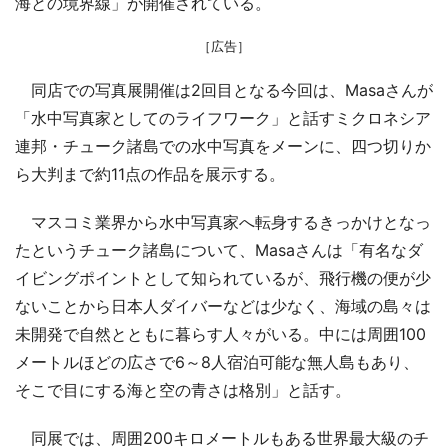
海との境界線」が開催されている。
［広告］
同店での写真展開催は2回目となる今回は、Masaさんが
「水中写真家としてのライフワーク」と話すミクロネシア
連邦・チューク諸島での水中写真をメーンに、四つ切りか
ら大判まで約11点の作品を展示する。
マスコミ業界から水中写真家へ転身するきっかけとなっ
たというチューク諸島について、Masaさんは「有名なダ
イビングポイントとして知られているが、飛行機の便が少
ないことから日本人ダイバーなどは少なく、海域の島々は
未開発で自然とともに暮らす人々がいる。中には周囲100
メートルほどの広さで6～8人宿泊可能な無人島もあり、
そこで目にする海と空の青さは格別」と話す。
同展では、周囲200キロメートルもある世界最大級のチ