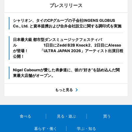
プレスリリース
シャリオン、タイのCPグループの子会社INGENS GLOBUS
Co., Ltd. と資本提携および合弁会社設立に関する調印式を実施
日本最大級 都市型ダンスミュージックフェスティバ
ル 1日目にZedd B2B Knock2、2日目にAlesso
が登場！ 「ULTRA JAPAN 2026」アーティスト出演日程
公開！
Nigel Cabournが愛した表参道に、彼の“好き”を詰め込んだ関
東最大店舗がオープン。
もっと見る
食べる
見る・遊ぶ
買う
暮らす・働く
学ぶ・知る