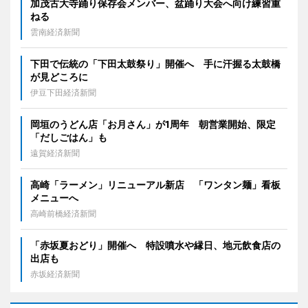
加茂古大寺踊り保存会メンバー、盆踊り大会へ向け練習重
ねる
雲南経済新聞
下田で伝統の「下田太鼓祭り」開催へ 手に汗握る太鼓橋
が見どころに
伊豆下田経済新聞
岡垣のうどん店「お月さん」が1周年 朝営業開始、限定
「だしごはん」も
遠賀経済新聞
高崎「ラーメン」リニューアル新店 「ワンタン麺」看板
メニューへ
高崎前橋経済新聞
「赤坂夏おどり」開催へ 特設噴水や縁日、地元飲食店の
出店も
赤坂経済新聞