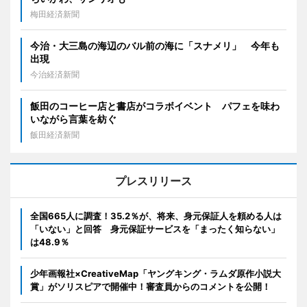
梅田経済新聞
今治・大三島の海辺のバル前の海に「スナメリ」 今年も
出現
今治経済新聞
飯田のコーヒー店と書店がコラボイベント パフェを味わ
いながら言葉を紡ぐ
飯田経済新聞
プレスリリース
全国665人に調査！35.2％が、将来、身元保証人を頼める人は
「いない」と回答 身元保証サービスを「まったく知らない」
は48.9％
少年画報社×CreativeMap「ヤングキング・ラムダ原作小説大
賞」がソリスピアで開催中！審査員からのコメントを公開！