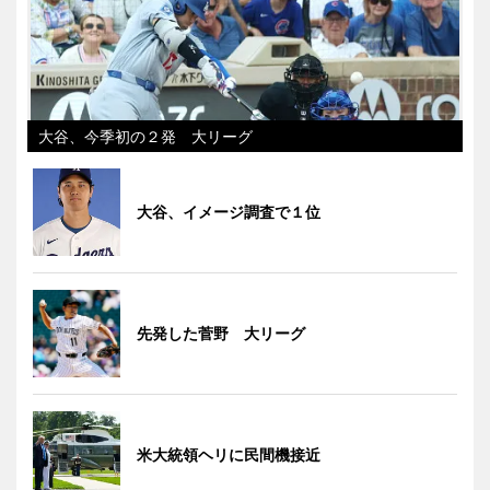
大谷、今季初の２発 大リーグ
大谷、イメージ調査で１位
先発した菅野 大リーグ
米大統領ヘリに民間機接近