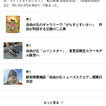
日、ライフスタイルショップ「私の部屋 自由が丘店」（目黒区自由が
丘2、TEL 03-3724-8021）で始まった。
買う
自由が丘のギャラリーで「がらすとすいさい」 作
品が対話する父娘の二人展
買う
自由が丘「ムーンスター」、直営店限定カラーモデ
ル販売へ
買う
駅前商業施設「自由が丘ミューズスクエア」開業日
決定
もっと見る