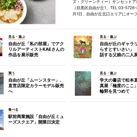
ズ・グリーンティー）サンセットア
（目黒区自由が丘1、TEL 03-5726-
月1日、自由が丘北口エリアにオー
見る・遊ぶ
見る・遊ぶ
自由が丘「私の部屋」でアク
自由が丘のギャラ
リルアーティストKAEさんの
らすとすいさい」
作品を展示販売
話する父娘の二人
買う
見る・遊ぶ
自由が丘「ムーンスター」、
学大の書店で松本
直営店限定カラーモデル販売
真展「極度のここ
へ
輪郭を見つめて
食べる
駅前商業施設「自由が丘ミュ
ーズスクエア」開業日決定