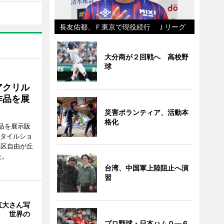
長友佑都、Ｆ東京で現役続行 Ｊリーグ
大分商が２回戦へ 高校野
球
アクリル
作品を展
災害ボランティア、活動本
格化
品を展示販
スタイルショ
黒区自由が丘
た。
台湾、中国軍上陸阻止へ演
習
直大さん写
」 世界の
プロ野球・日本ハム０―６