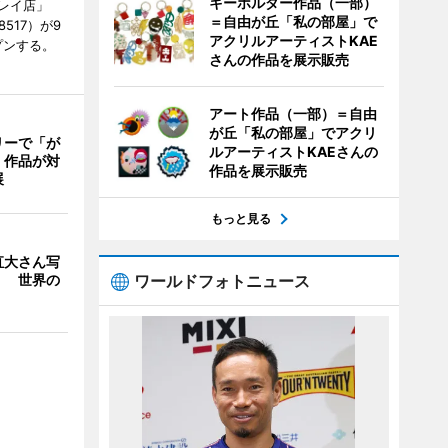
キーホルダー作品（一部）
レイ店」
＝自由が丘「私の部屋」で
8517）が9
アクリルアーティストKAE
プンする。
さんの作品を展示販売
アート作品（一部）＝自由
が丘「私の部屋」でアクリ
リーで「が
ルアーティストKAEさんの
 作品が対
作品を展示販売
展
もっと見る
直大さん写
」 世界の
ワールドフォトニュース