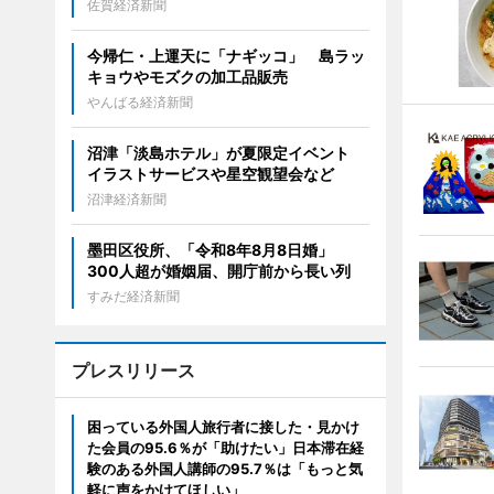
佐賀経済新聞
今帰仁・上運天に「ナギッコ」 島ラッ
キョウやモズクの加工品販売
やんばる経済新聞
沼津「淡島ホテル」が夏限定イベント
イラストサービスや星空観望会など
沼津経済新聞
墨田区役所、「令和8年8月8日婚」
300人超が婚姻届、開庁前から長い列
すみだ経済新聞
プレスリリース
困っている外国人旅行者に接した・見かけ
た会員の95.6％が「助けたい」日本滞在経
験のある外国人講師の95.7％は「もっと気
軽に声をかけてほしい」