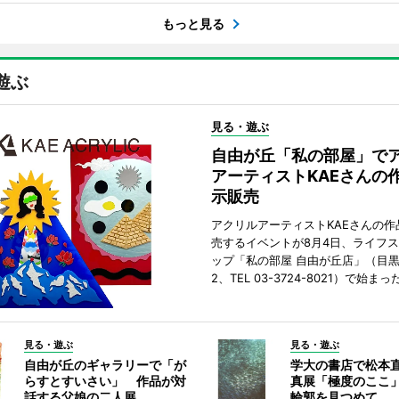
もっと見る
遊ぶ
見る・遊ぶ
自由が丘「私の部屋」で
アーティストKAEさんの
示販売
アクリルアーティストKAEさんの作
売するイベントが8月4日、ライフ
ップ「私の部屋 自由が丘店」（目
2、TEL 03-3724-8021）で始まっ
見る・遊ぶ
見る・遊ぶ
自由が丘のギャラリーで「が
学大の書店で松本
らすとすいさい」 作品が対
真展「極度のここ
話する父娘の二人展
輪郭を見つめて