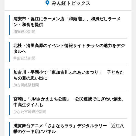
みん経トピックス
浦安市・堀江にラーメン店「和麺 善」、和風だしラーメ
ン・和食を提供
浦安経済新聞
北杜・清里高原のイベント情報サイト チラシの魅力をデジ
タルへ
甲府経済新聞
加古川・平岡小で「東加古川ふれあいまつり」 子どもた
ちの夏の思い出に
加古川経済新聞
宮崎に「JMさかえまち公園」 公民連携でにぎわい創出、
中高生タイムも
ひなた宮崎経済新聞
滋賀舞台アニメ「さよならララ」デジタルラリー 近江八
幡のケーキ店にパネル