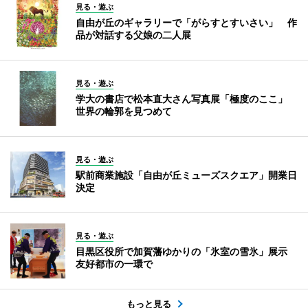
見る・遊ぶ
自由が丘のギャラリーで「がらすとすいさい」 作
品が対話する父娘の二人展
見る・遊ぶ
学大の書店で松本直大さん写真展「極度のここ」
世界の輪郭を見つめて
見る・遊ぶ
駅前商業施設「自由が丘ミューズスクエア」開業日
決定
見る・遊ぶ
目黒区役所で加賀藩ゆかりの「氷室の雪氷」展示
友好都市の一環で
もっと見る