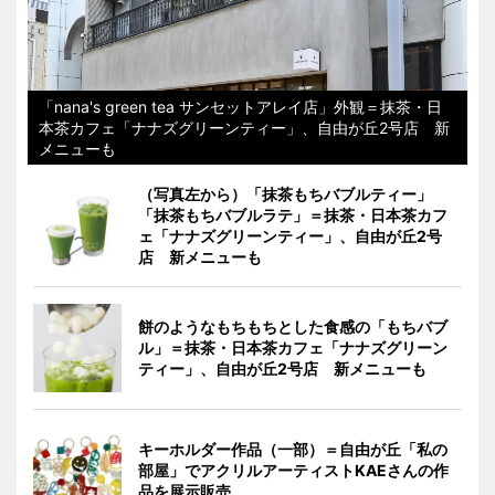
「nana's green tea サンセットアレイ店」外観＝抹茶・日
本茶カフェ「ナナズグリーンティー」、自由が丘2号店 新
メニューも
（写真左から）「抹茶もちバブルティー」
「抹茶もちバブルラテ」＝抹茶・日本茶カフ
ェ「ナナズグリーンティー」、自由が丘2号
店 新メニューも
餅のようなもちもちとした食感の「もちバブ
ル」＝抹茶・日本茶カフェ「ナナズグリーン
ティー」、自由が丘2号店 新メニューも
キーホルダー作品（一部）＝自由が丘「私の
部屋」でアクリルアーティストKAEさんの作
品を展示販売