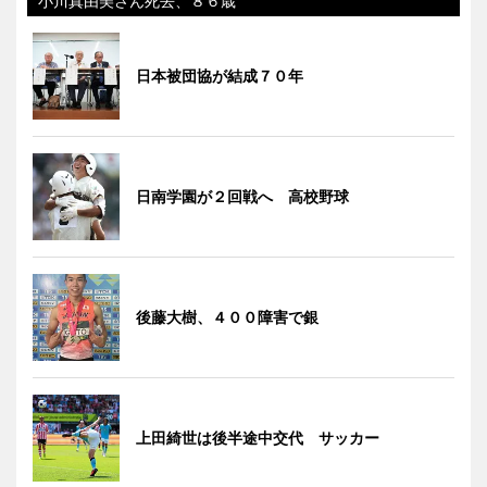
小川真由美さん死去、８６歳
日本被団協が結成７０年
日南学園が２回戦へ 高校野球
後藤大樹、４００障害で銀
上田綺世は後半途中交代 サッカー