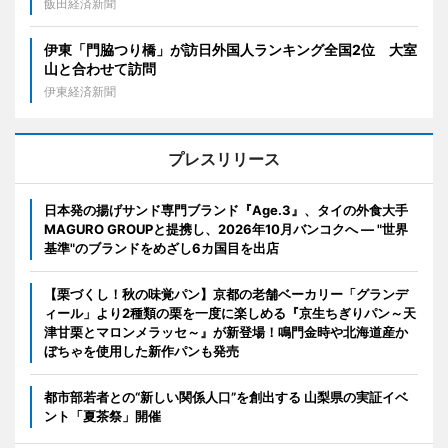
飯田経済新聞
伊東「門脇つり橋」が訪日外国人ランキング全国2位 大室
山と合わせて訪問
伊東経済新聞
プレスリリース
日本発の揚げサンド専門ブランド『Age.3』、タイの外食大手
MAGURO GROUPと提携し、2026年10月バンコクへ ― "世界
基準"のブランドをめざし6カ国目を出店
【栗づくし！秋の味覚パン】京都の老舗ベーカリー「グランデ
ィール」より2種類の栗を一度に楽しめる『京生ちぎりパン～天
津甘栗とマロンメラッセ～』が新登場！鳴門金時や北海道産か
ぼちゃを使用した新作パンも発売
都市部若者との“新しい関係人口”を創出する 山梨県の実証イベ
ント「夏茶祭」開催