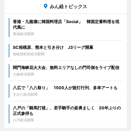
みん経トピックス
香港・九龍塘に韓国料理店「Social」 韓国定番料理を現
代風に
香港経済新聞
SC相模原、熊本と引き分け J3リーグ開幕
相模原町田経済新聞
関門海峡花火大会、無料エリアなしの門司側をライブ配信
小倉経済新聞
八広で「八八祭り」 1500人が提灯行列、多幸アートも
すみだ経済新聞
八戸の「騎馬打毬」、若手騎手の姿勇ましく 20年ぶりの
正式参拝も
八戸経済新聞