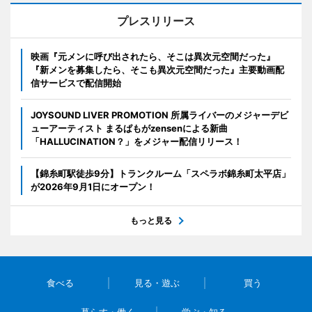
プレスリリース
映画『元メンに呼び出されたら、そこは異次元空間だった』
『新メンを募集したら、そこも異次元空間だった』主要動画配
信サービスで配信開始
JOYSOUND LIVER PROMOTION 所属ライバーのメジャーデビ
ューアーティスト まるぱもがzensenによる新曲
「HALLUCINATION？」をメジャー配信リリース！
【錦糸町駅徒歩9分】トランクルーム「スペラボ錦糸町太平店」
が2026年9月1日にオープン！
もっと見る
食べる
見る・遊ぶ
買う
暮らす・働く
学ぶ・知る