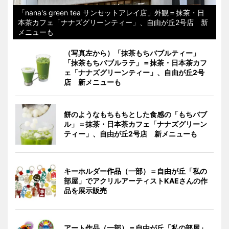
「nana's green tea サンセットアレイ店」外観＝抹茶・日
本茶カフェ「ナナズグリーンティー」、自由が丘2号店 新
メニューも
（写真左から）「抹茶もちバブルティー」
「抹茶もちバブルラテ」＝抹茶・日本茶カフ
ェ「ナナズグリーンティー」、自由が丘2号
店 新メニューも
餅のようなもちもちとした食感の「もちバブ
ル」＝抹茶・日本茶カフェ「ナナズグリーン
ティー」、自由が丘2号店 新メニューも
キーホルダー作品（一部）＝自由が丘「私の
部屋」でアクリルアーティストKAEさんの作
品を展示販売
アート作品（一部）＝自由が丘「私の部屋」