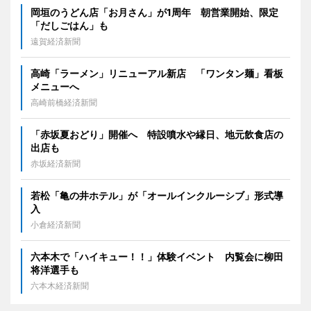
岡垣のうどん店「お月さん」が1周年 朝営業開始、限定
「だしごはん」も
遠賀経済新聞
高崎「ラーメン」リニューアル新店 「ワンタン麺」看板
メニューへ
高崎前橋経済新聞
「赤坂夏おどり」開催へ 特設噴水や縁日、地元飲食店の
出店も
赤坂経済新聞
若松「亀の井ホテル」が「オールインクルーシブ」形式導
入
小倉経済新聞
六本木で「ハイキュー！！」体験イベント 内覧会に柳田
将洋選手も
六本木経済新聞