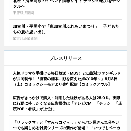
北杜・清里高原のイベント情報サイト チラシの魅力をデジ
タルへ
甲府経済新聞
加古川・平岡小で「東加古川ふれあいまつり」 子どもた
ちの夏の思い出に
加古川経済新聞
プレスリリース
人気ドラマを手掛ける毎日放送（MBS）と出版社ファンギルド
が共同制作！『復讐の標本～顔を変えた姉の10年～』8月8日
（土）コミックシーモアより先行配信【コミックアウル】
広告がきっかけで購入・利用した経験がある人は25.0％。実際
に行動に移したくなる広告媒体は「テレビCM」「チラシ」「店
頭POP・看板」が上位に
「リラックマ」と「すみっコぐらし」からパン屋さん気分をい
つでも楽しめる雑貨シリーズの新作が登場！ 「いつでもベーカ