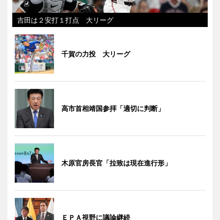
吉田は２安打１打点 大リーグ
千賀の力投 大リーグ
高市首相靖国参拝「適切に判断」
木原官房長官「拉致は現在進行形」
ＥＰＡ視野に議論継続