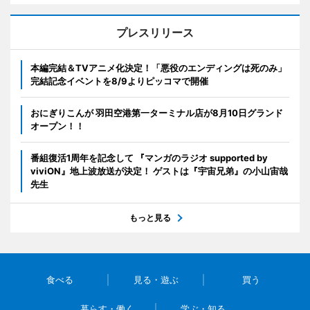
プレスリリース
本編完結＆TVアニメ化決定！「悪役のエンディングは死のみ」
完結記念イベントを8/9よりピッコマで開催
おにぎりこんが 羽田空港第一ターミナル店が8月10日グランド
オープン！！
番組復活1周年を記念して 『マンガのラジオ supported by
viviON』地上波放送が決定！ ゲストは『宇宙兄弟』の小山宙哉
先生
もっと見る
食べる
見る・遊ぶ
買う
暮らす・働く
学ぶ・知る