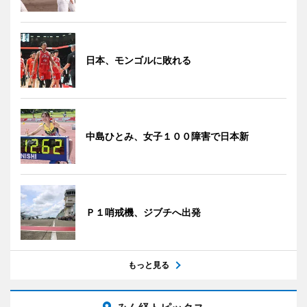
日本、モンゴルに敗れる
中島ひとみ、女子１００障害で日本新
Ｐ１哨戒機、ジブチへ出発
もっと見る