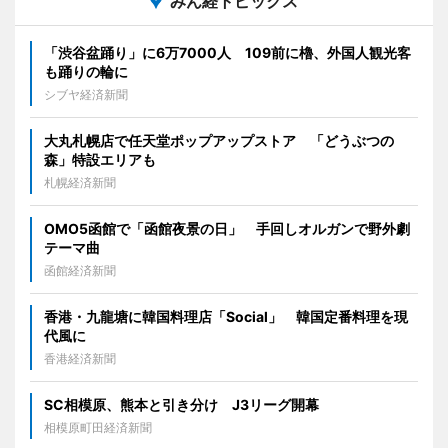
みん経トピックス
「渋谷盆踊り」に6万7000人 109前に櫓、外国人観光客
も踊りの輪に
シブヤ経済新聞
大丸札幌店で任天堂ポップアップストア 「どうぶつの
森」特設エリアも
札幌経済新聞
OMO5函館で「函館夜景の日」 手回しオルガンで野外劇
テーマ曲
函館経済新聞
香港・九龍塘に韓国料理店「Social」 韓国定番料理を現
代風に
香港経済新聞
SC相模原、熊本と引き分け J3リーグ開幕
相模原町田経済新聞