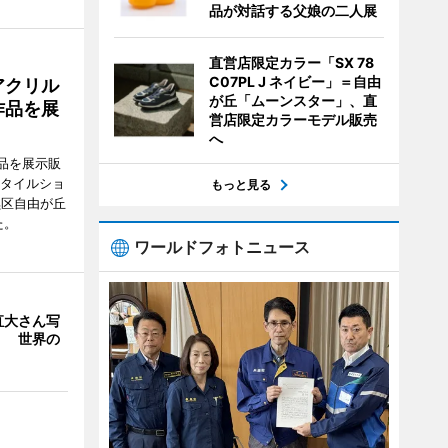
品が対話する父娘の二人展
直営店限定カラー「SX 78
C07PL J ネイビー」＝自由
アクリル
が丘「ムーンスター」、直
作品を展
営店限定カラーモデル販売
へ
品を展示販
スタイルショ
もっと見る
黒区自由が丘
た。
ワールドフォトニュース
直大さん写
」 世界の