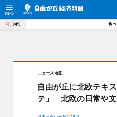
食べ
34°C
ニュース地図
自由が丘に北欧テキ
テ」 北欧の日常や文
目黒区自由が丘1-26-8