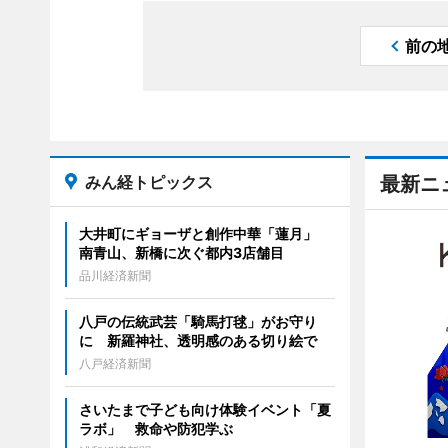
前の
みん経トピックス
最新ニ
大井町にギョーザと創作中華「蓮月」
南青山、新橋に次ぐ都内3店舗目
品川経済新聞
八戸の伝統武芸「騎馬打毬」がお守り
に 新羅神社、透明感のある切り絵で
八戸経済新聞
さいたまで子ども向け体験イベント「夏
ラボ」 救命や防犯学ぶ