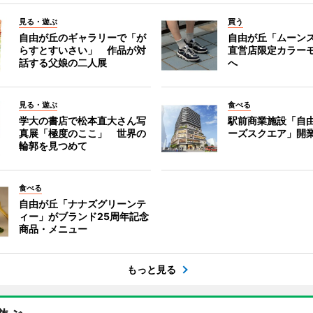
見る・遊ぶ
買う
自由が丘のギャラリーで「が
自由が丘「ムーン
らすとすいさい」 作品が対
直営店限定カラー
話する父娘の二人展
へ
見る・遊ぶ
食べる
学大の書店で松本直大さん写
駅前商業施設「自
真展「極度のここ」 世界の
ーズスクエア」開
輪郭を見つめて
食べる
自由が丘「ナナズグリーンテ
ィー」がブランド25周年記念
商品・メニュー
もっと見る