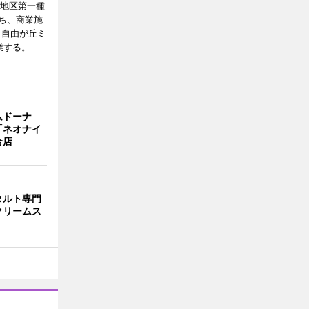
番地区第一種
ち、商業施
E（自由が丘ミ
業する。
ムドーナ
「ネオナイ
合店
タルト専門
クリームス