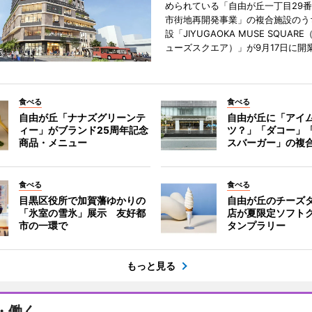
められている「自由が丘一丁目29
市街地再開発事業」の複合施設のう
設「JIYUGAOKA MUSE SQUAR
ューズスクエア）」が9月17日に開
食べる
食べる
自由が丘「ナナズグリーンテ
自由が丘に「アイ
ィー」がブランド25周年記念
ツ？」「ダコー」
商品・メニュー
スバーガー」の複
食べる
食べる
目黒区役所で加賀藩ゆかりの
自由が丘のチーズ
「氷室の雪氷」展示 友好都
店が夏限定ソフト
市の一環で
タンプラリー
もっと見る
・働く