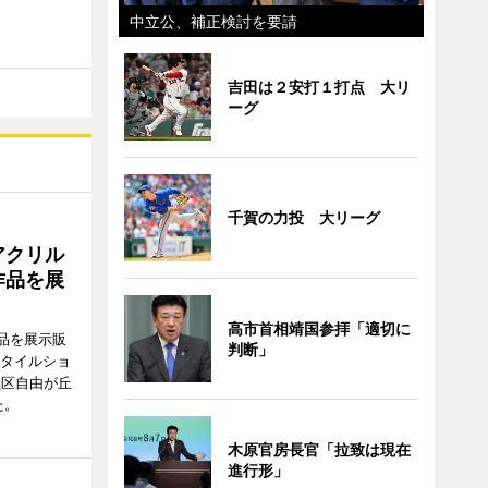
中立公、補正検討を要請
吉田は２安打１打点 大リ
ーグ
千賀の力投 大リーグ
アクリル
作品を展
高市首相靖国参拝「適切に
品を展示販
判断」
スタイルショ
黒区自由が丘
た。
木原官房長官「拉致は現在
進行形」