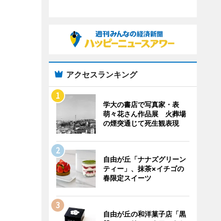
アクセスランキング
学大の書店で写真家・表
萌々花さん作品展 火葬場
の煙突通じて死生観表現
自由が丘「ナナズグリーン
ティー」、抹茶×イチゴの
春限定スイーツ
自由が丘の和洋菓子店「黒