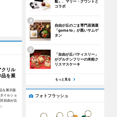
船」、マリー・クワントと
コラボ
自由が丘のごま専門居酒屋
「goma to」が黒いサムゲ
タン
「自由が丘パティスリー」
がグルテンフリーの米粉ク
リスマスケーキ
アクリル
作品を展
もっと見る
品を展示販
フォトフラッシュ
スタイルショ
黒区自由が丘
た。