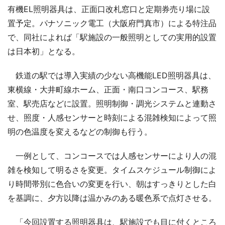
有機EL照明器具は、正面口改札窓口と定期券売り場に設
置予定。パナソニック電工（大阪府門真市）による特注品
で、同社によれば「駅施設の一般照明としての実用的設置
は日本初」となる。
鉄道の駅では導入実績の少ない高機能LED照明器具は、
東横線・大井町線ホーム、正面・南口コンコース、駅務
室、駅売店などに設置。照明制御・調光システムと連動さ
せ、照度・人感センサーと時刻による混雑検知によって照
明の色温度を変えるなどの制御も行う。
一例として、コンコースでは人感センサーにより人の混
雑を検知して明るさを変更。タイムスケジュール制御によ
り時間帯別に色合いの変更を行い、朝はすっきりとした白
を基調に、夕方以降は温かみのある暖色系で点灯させる。
「今回設置する照明器具は、駅施設でも目に付くところ