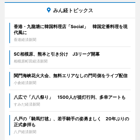
みん経トピックス
香港・九龍塘に韓国料理店「Social」 韓国定番料理を現
代風に
香港経済新聞
SC相模原、熊本と引き分け J3リーグ開幕
相模原町田経済新聞
関門海峡花火大会、無料エリアなしの門司側をライブ配信
小倉経済新聞
八広で「八八祭り」 1500人が提灯行列、多幸アートも
すみだ経済新聞
八戸の「騎馬打毬」、若手騎手の姿勇ましく 20年ぶりの
正式参拝も
八戸経済新聞